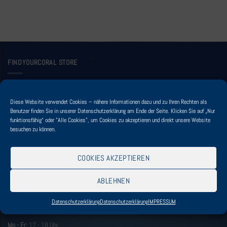
FINDYOURCORAL STORE
FINDYOURCORAL
Erwin Schuster
Diese Website verwendet Cookies – nähere Informationen dazu und zu Ihren Rechten als
Lechfeldstr. 1
Benutzer finden Sie in unserer Datenschutzerklärung am Ende der Seite. Klicken Sie auf „Nur
DE - 86916 Kaufering
funktionsfähig“ oder "Alle Cookies", um Cookies zu akzeptieren und direkt unsere Website
Tel: +49 81 91 - 921 906
besuchen zu können.
Mobil: +49 172 - 7 50 43 03
Mail: info@findyourcoral.de
COOKIES AKZEPTIEREN
ABLEHNEN
Öffnungszeiten
Datenschutzerklärung
Datenschutzerklärung
IMPRESSUM
Nur mit telefonischer Anmeldung und einem Termin.
Mo - Fr:
17 - 18 Uhr